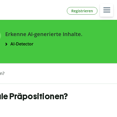
Registrieren
Erkenne AI-generierte Inhalte.
AI-Detector
en?
ale Präpositionen?