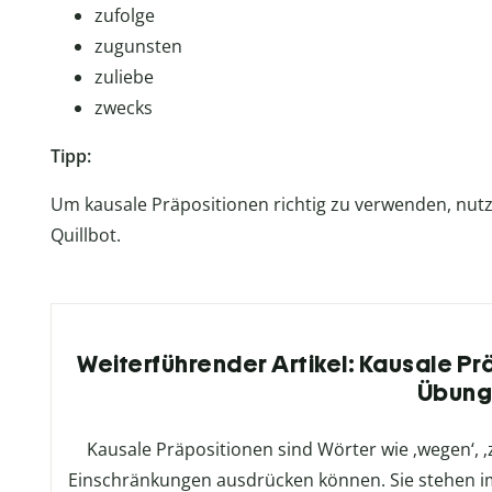
zufolge
zugunsten
zuliebe
zwecks
Tipp:
Um kausale Präpositionen richtig zu verwenden, nut
Quillbot.
Weiterführender Artikel: Kausale Prä
Übun
Kausale Präpositionen sind Wörter wie ‚wegen‘, ‚z
Einschränkungen ausdrücken können. Sie stehen i