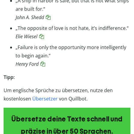
„A ship in harbor is safe, but that is not what ships
are built for.“
John A. Shedd
„The opposite of love is not hate, it’s indifference.“
Elie Wiesel
„Failure is only the opportunity more intelligently
to begin again.“
Henry Ford
Tipp:
Um englische Sprüche zu übersetzen, nutze den
kostenlosen
Übersetzer
von Quillbot.
Übersetze deine Texte schnell und
präzise in über 50 Sprachen.