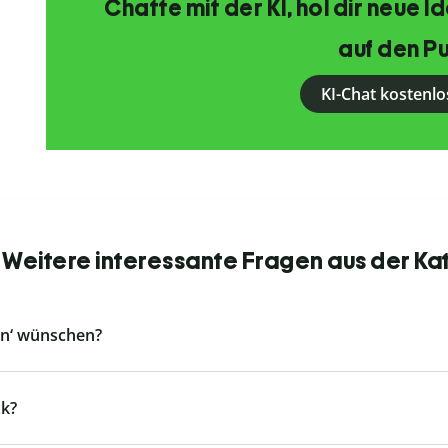
Chatte mit der KI, hol dir neue 
auf den Pu
KI-Chat kostenlo
 Weitere interessante Fragen aus der Ka
en‘ wünschen?
k?