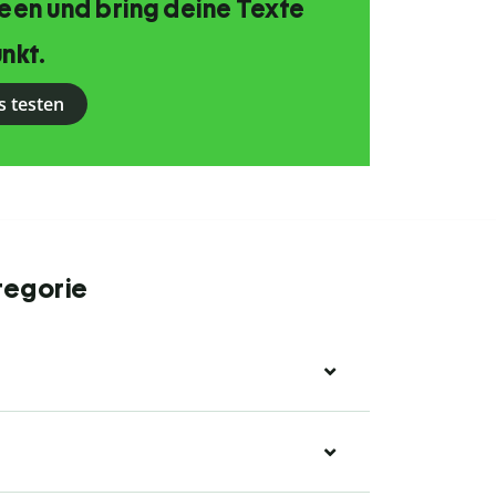
Ideen und bring deine Texte
nkt.
s testen
tegorie