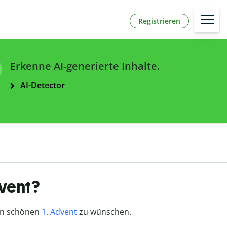
Registrieren
Erkenne AI-generierte Inhalte.
AI-Detector
dvent?
nen schönen
1. Advent
zu wünschen.