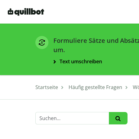
Formuliere Sätze und Absät
um.
Text umschreiben
Startseite
Häufig gestellte Fragen
Wö