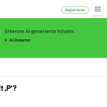
Registrieren
Erkenne AI-generierte Inhalte.
AI-Detector
 ,P‘?