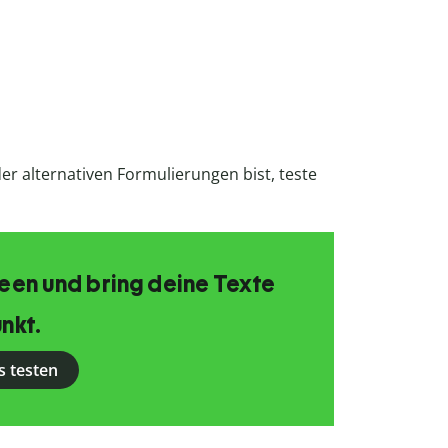
 alternativen Formulierungen bist, teste
Ideen und bring deine Texte
nkt.
s testen