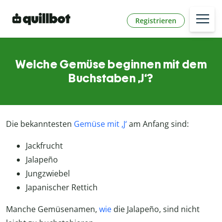
Registrieren
Welche Gemüse beginnen mit dem
Buchstaben ,J‘?
Die bekanntesten
Gemüse mit ,J‘
am Anfang sind:
Jackfrucht
Jalapeño
Jungzwiebel
Japanischer Rettich
Manche Gemüsenamen,
wie
die Jalapeño, sind nicht