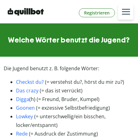
Registrieren
Welche Wörter benutzt die Jugend?
Die Jugend benutzt z. B. folgende Wörter:
Checkst du?
(= verstehst du?, hörst du mir zu?)
Das crazy
(= das ist verrückt)
Digga
(h) (= Freund, Bruder, Kumpel)
Goonen
(= exzessive Selbstbefriedigung)
Lowkey
(= unterschwellig/ein bisschen,
locker/entspannt)
Rede
(= Ausdruck der Zustimmung)