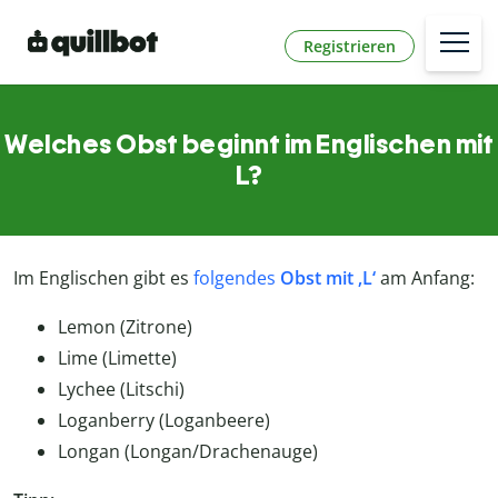
Registrieren
Welches Obst beginnt im Englischen mit
L?
Im Englischen gibt es
folgendes
Obst mit ‚L‘
am Anfang:
Lemon (Zitrone)
Lime (Limette)
Lychee (Litschi)
Loganberry (Loganbeere)
Longan (Longan/Drachenauge)