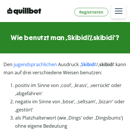
Registrieren
Wie benutzt man ‚Skibidi‘/‚skibidi‘?
Den
jugendsprachlichen
Ausdruck ‚
Skibidi
‘
/‚
skibidi
‘ kann
man auf drei verschiedene Weisen benutzen:
positiv im Sinne von ‚cool‘, ‚krass‘, ‚verrückt‘ oder
‚abgefahren‘
negativ im Sinne von ‚böse‘, ‚seltsam‘, ‚bizarr‘ oder
‚gestört‘
als Platzhalterwort (wie ‚Dings‘ oder ‚Dingsbums‘)
ohne eigene Bedeutung