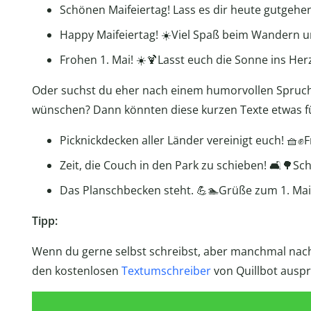
Schönen Maifeiertag! Lass es dir heute gutgehen
Happy Maifeiertag! ☀️Viel Spaß beim Wandern un
Frohen 1. Mai! ☀️🍹Lasst euch die Sonne ins Her
Oder suchst du eher nach einem humorvollen Spruc
wünschen? Dann könnten diese kurzen Texte etwas fü
Picknickdecken aller Länder vereinigt euch! 🧺✊
Zeit, die Couch in den Park zu schieben! 🛋️🌳Sc
Das Planschbecken steht. 💪🏊Grüße zum 1. Mai
Tipp:
Wenn du gerne selbst schreibst, aber manchmal nach
den kostenlosen
Textumschreiber
von Quillbot auspr