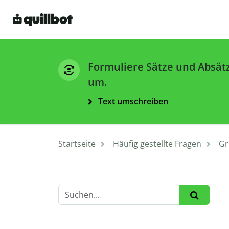
Formuliere Sätze und Absät
um.
Text umschreiben
Startseite
Häufig gestellte Fragen
Gr