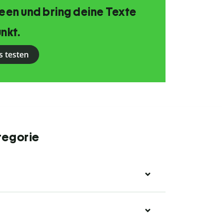
Ideen und bring deine Texte
nkt.
s testen
tegorie