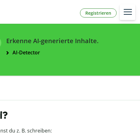
Registrieren
Erkenne AI-generierte Inhalte.
AI-Detector
i?
st du z. B. schreiben: