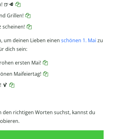
! 🍺🥩
d Grillen!
z scheinen!
h, um deinen Lieben einen
schönen 1. Mai
zu
r dich sein:
Frohen ersten Mai!
hönen Maifeiertag!
! 🍹
 den richtigen Worten suchst, kannst du
obieren.