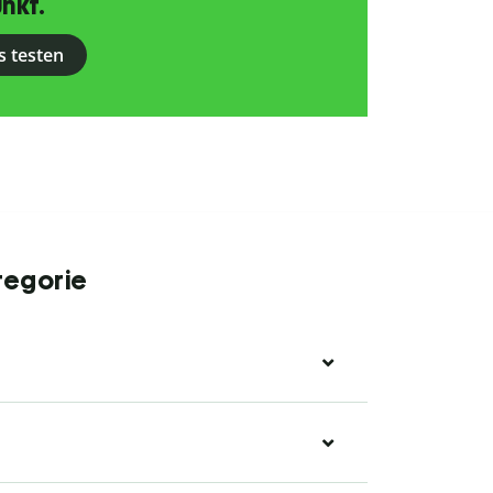
nkt.
s testen
tegorie