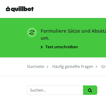
Formuliere Sätze und Absät
um.
Text umschreiben
Startseite
Häufig gestellte Fragen
Gr