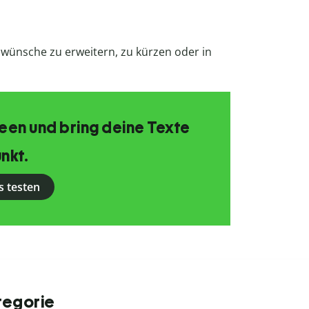
swünsche zu erweitern, zu kürzen oder in
Ideen und bring deine Texte
nkt.
s testen
tegorie