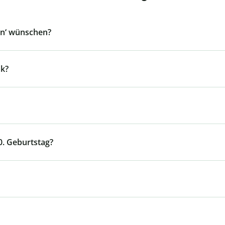
en‘ wünschen?
k?
0. Geburtstag?