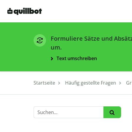
Formuliere Sätze und Absät
um.
Text umschreiben
Startseite
Häufig gestellte Fragen
Gr