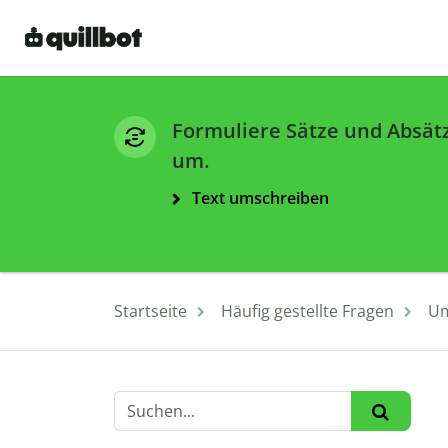
Formuliere Sätze und Absät
um.
Text umschreiben
Startseite
Häufig gestellte Fragen
Um