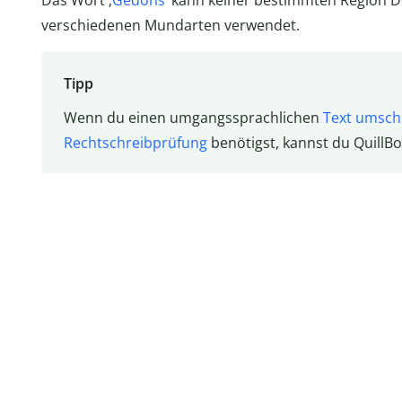
Das Wort ‚
Gedöns
‘ kann keiner bestimmten Region D
verschiedenen Mundarten verwendet.
Tipp
Wenn du einen umgangssprachlichen
Text umsch
Rechtschreibprüfung
benötigst, kannst du QuillBo