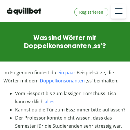
Registrieren
Was sind Wörter mit
Doppelkonsonanten ‚ss‘?
Im Folgenden findest du
ein paar
Beispielsätze, die
Wörter mit dem
Doppelkonsonanten
‚ss‘ beinhalten:
Vom Ei
ss
port bis zum lä
ss
igen Torschu
ss
: Lisa
kann wirklich
alles
.
Kannst du die Tür zum E
ss
zimmer bitte aufla
ss
en?
Der Profe
ss
or konnte nicht wi
ss
en, da
ss
das
Semester für die Studierenden sehr stre
ss
ig war.