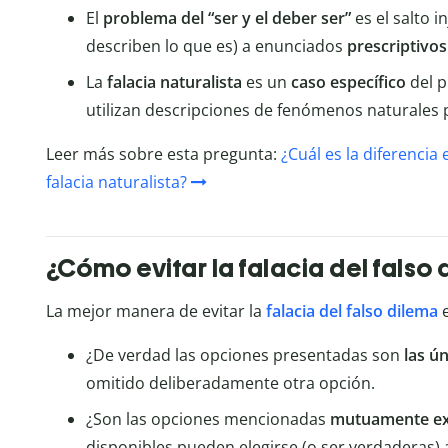
El
problema del “ser y el deber ser”
es el salto 
describen lo que es) a enunciados
prescriptivos
La
falacia naturalista
es un
caso específico
del p
utilizan descripciones de fenómenos naturales 
Leer más sobre esta pregunta:
¿Cuál es la diferencia 
falacia naturalista?
¿Cómo evitar la falacia del falso
La mejor manera de evitar la
falacia del falso dilema
e
¿De verdad las opciones presentadas son
las ú
omitido deliberadamente otra opción.
¿Son las opciones mencionadas
mutuamente ex
disponibles pueden elegirse (o ser verdaderas) 