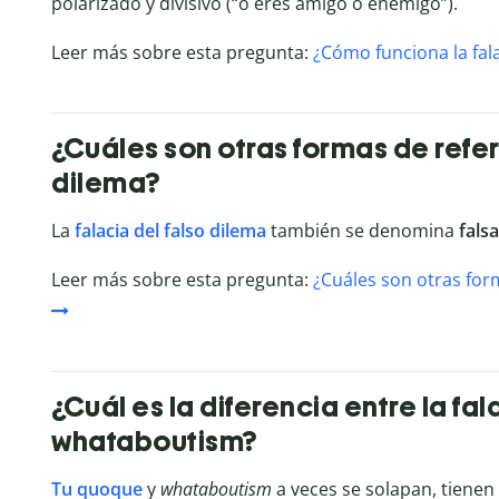
polarizado y divisivo (“o eres amigo o enemigo”).
Leer más sobre esta pregunta:
¿Cómo funciona la fala
¿Cuáles son otras formas de referi
dilema?
La
falacia del falso dilema
también se denomina
fals
Leer más sobre esta pregunta:
¿Cuáles son otras form
¿Cuál es la diferencia entre la fal
whataboutism?
Tu quoque
y
whataboutism
a veces se solapan, tienen 