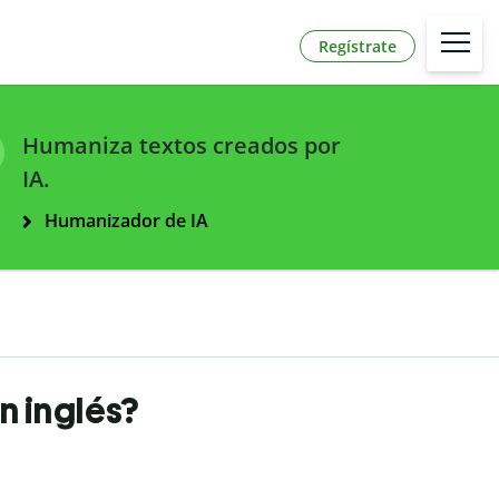
Regístrate
Humaniza textos creados por
IA.
Humanizador de IA
n inglés?