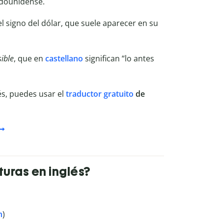
adounidense.
el signo del dólar, que suele aparecer en su
ible
, que en
castellano
significan “lo antes
és, puedes usar el
traductor gratuito
de
uras en inglés?
n
)