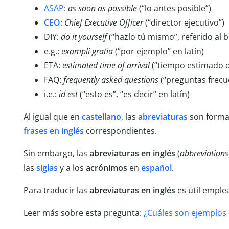
ASAP
:
as soon as possible
(“lo antes posible”)
CEO
:
Chief Executive Officer
(“director ejecutivo”)
DIY:
do it yourself
(“hazlo tú mismo”, referido al b
e.g.:
exampli gratia
(“por ejemplo” en latín)
ETA:
estimated time of arrival
(“tiempo estimado d
FAQ:
frequently asked questions
(“preguntas frecu
i.e.:
id est
(“esto es”, “es decir” en latín)
Al igual que en
castellano
, las
abreviaturas
son forma
frases en inglés
correspondientes.
Sin embargo, las
abreviaturas en inglés
(
abbreviations
las
siglas
y a los
acrónimos
en
español
.
Para traducir las
abreviaturas en inglés
es útil emple
Leer más sobre esta pregunta:
¿Cuáles son ejemplos 