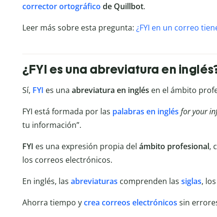
corrector ortográfico
de Quillbot
.
Leer más sobre esta pregunta:
¿FYI en un correo tien
¿FYI es una abreviatura en inglés
Sí,
FYI
es una
abreviatura
en inglés
en el ámbito profe
FYI está formada por las
palabras en inglés
for your i
tu información”.
FYI
es una expresión propia del
ámbito profesional
, 
los correos electrónicos.
En inglés, las
abreviaturas
comprenden las
siglas
, lo
Ahorra tiempo y
crea correos electrónicos
sin errore