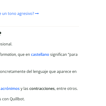
e un tono agresivo?
?
sional.
nformation
, que en
castellano
significan “para
concretamente del lenguaje que aparece en
s
acrónimos
y las
contracciones
, entre otros.
s con Quillbot.