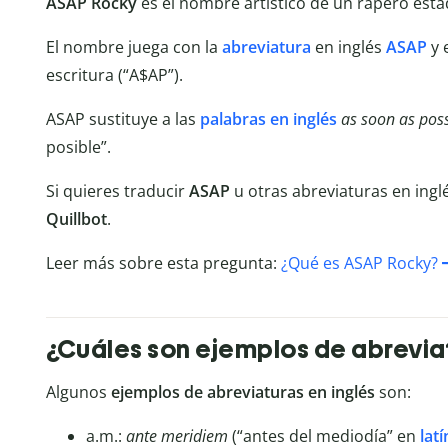
ASAP Rocky
es el nombre artístico de un rapero est
El nombre juega con la
abreviatura
en inglés
ASAP
y 
escritura (“A$AP”).
ASAP sustituye a las
palabras en inglés
as soon as poss
posible”.
Si quieres traducir
ASAP
u otras abreviaturas en ingl
Quillbot
.
Leer más sobre esta pregunta:
¿Qué es ASAP Rocky?
¿Cuáles son ejemplos de abreviat
Algunos
ejemplos de abreviaturas en inglés
son:
a.m.:
ante meridiem
(“antes del mediodía” en
latí