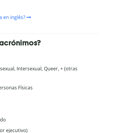
a en inglés?
 acrónimos?
isexual, Intersexual, Queer, + (otras
ersonas Físicas
ido
or ejecutivo)