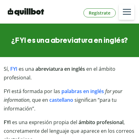
Regístrate
¿FYI es una abreviatura en inglés?
Sí,
FYI
es una
abreviatura
en inglés
en el ámbito
profesional.
FYI está formada por las
palabras en inglés
for your
information
, que en
castellano
significan “para tu
información”.
FYI
es una expresión propia del
ámbito profesional
,
concretamente del lenguaje que aparece en los correos