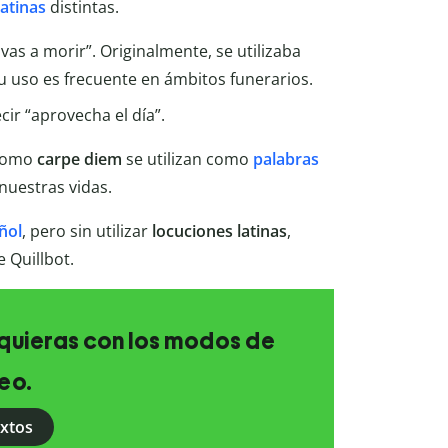
latinas
distintas.
e vas a morir”. Originalmente, se utilizaba
u uso es frecuente en ámbitos funerarios.
cir “aprovecha el día”.
omo
carpe diem
se utilizan como
palabras
nuestras vidas.
ñol
, pero sin utilizar
locuciones latinas
,
 Quillbot.
e quieras con los modos de
eo.
extos