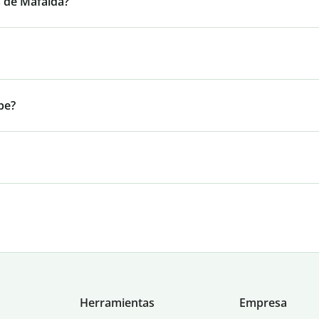
s de Mafalda?
be?
Herramientas
Empresa