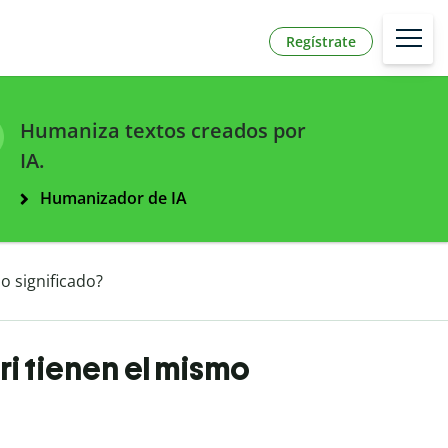
Regístrate
Humaniza textos creados por
IA.
Humanizador de IA
 significado?
i tienen el mismo