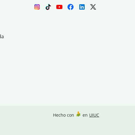
da
Hecho con
en
UIUC