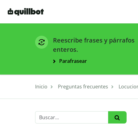
Reescribe frases y párrafos
enteros.
Parafrasear
Inicio
Preguntas frecuentes
Locucion