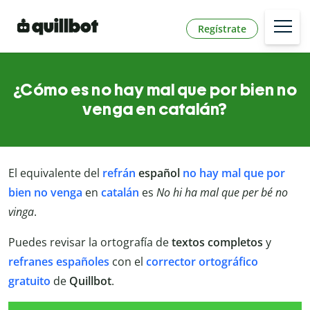
Regístrate
¿Cómo es no hay mal que por bien no
venga en catalán?
El equivalente del
refrán
español
no hay mal que por
bien no venga
en
catalán
es
No hi ha mal que per bé no
vinga
.
Puedes revisar la ortografía de
textos completos
y
refranes
españoles
con el
corrector ortográfico
gratuito
de
Quillbot
.