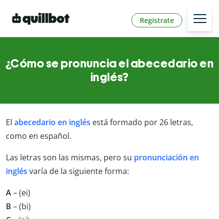
Regístrate
¿Cómo se pronuncia el abecedario en
inglés?
El
abecedario en inglés
está formado por 26 letras,
como en español.
Las letras son las mismas, pero su
pronunciación en
inglés
varía de la siguiente forma:
A
– (ei)
B
– (bi)