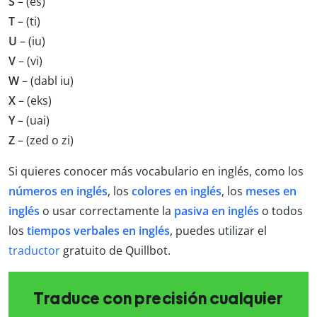
S
– (es)
T
– (ti)
U
– (iu)
V
– (vi)
W
– (dabl iu)
X
– (eks)
Y
– (uai)
Z
– (zed o zi)
Si quieres conocer más vocabulario en inglés, como los
números en inglés
, los
colores en inglés
, los
meses en
inglés
o usar correctamente la
pasiva en inglés
o todos
los
tiempos verbales en inglés
, puedes utilizar el
traductor
gratuito de Quillbot.
Traduce con precisión cualquier