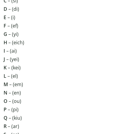
C
– (si)
D
– (di)
E
– (i)
F
– (ef)
G
– (yi)
H
– (eich)
I
– (ai)
J
– (yei)
K
– (kei)
L
– (el)
M
– (em)
N
– (en)
O
– (ou)
P
– (pi)
Q
– (kiu)
R
– (ar)