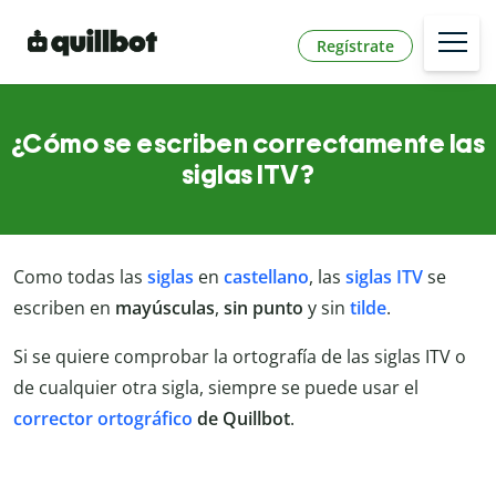
Regístrate
¿Cómo se escriben correctamente las
siglas ITV?
Como todas las
siglas
en
castellano
, las
siglas ITV
se
escriben en
mayúsculas
,
sin punto
y sin
tilde
.
Si se quiere comprobar la ortografía de las siglas ITV o
de cualquier otra sigla, siempre se puede usar el
corrector ortográfico
de Quillbot
.