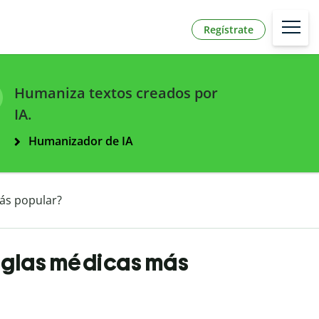
Regístrate
Humaniza textos creados por
IA.
Humanizador de IA
más popular?
siglas médicas más