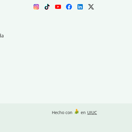
da
Hecho con
en
UIUC