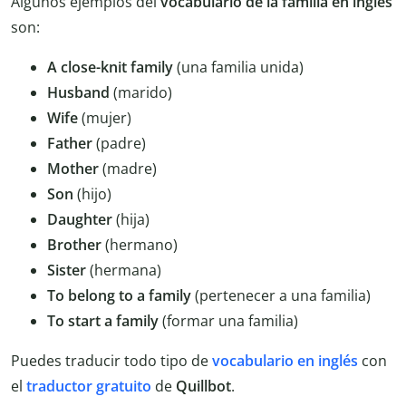
Algunos ejemplos del
vocabulario de la familia en inglés
son:
A close-knit family
(una familia unida)
Husband
(marido)
Wife
(mujer)
Father
(padre)
Mother
(madre)
Son
(hijo)
Daughter
(hija)
Brother
(hermano)
Sister
(hermana)
To belong to a family
(pertenecer a una familia)
To start a family
(formar una familia)
Puedes traducir todo tipo de
vocabulario en inglés
con
el
traductor
gratuito
de
Quillbot
.