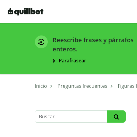
Reescribe frases y párrafos
enteros.
Parafrasear
Inicio
Preguntas frecuentes
Figuras l