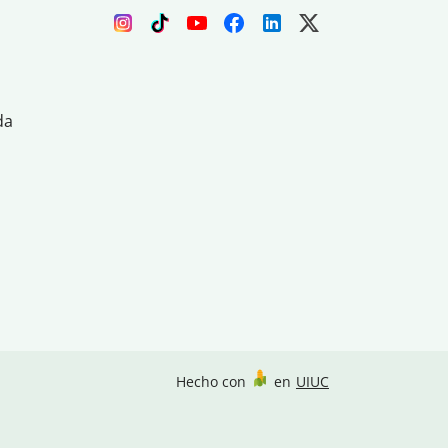
da
Hecho con
en
UIUC