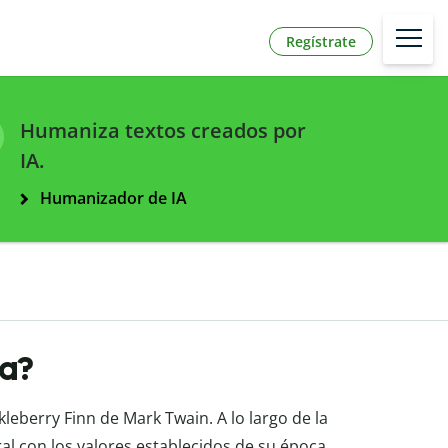
Regístrate
Humaniza textos creados por
IA.
Humanizador de IA
ra?
kleberry Finn de Mark Twain. A lo largo de la
ral con los valores establecidos de su época