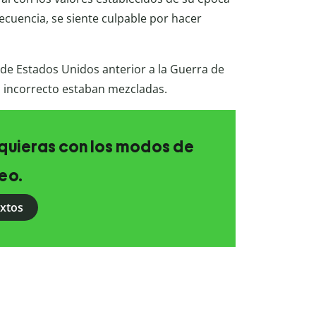
ecuencia, se siente culpable por hacer
r de Estados Unidos anterior a la Guerra de
o incorrecto estaban mezcladas.
e quieras con los modos de
eo.
extos