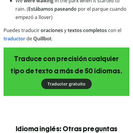
We
were walking
in the park when it started to
rain. (
Estábamos paseando
por el parque cuando
empezó a llover)
Puedes traducir
oraciones
y
textos
completos
con el
traductor
de
Quillbot
.
Traduce con precisión cualquier
tipo de texto a más de 50 idiomas.
Traductor gratuito
Idioma inglés: Otras preguntas