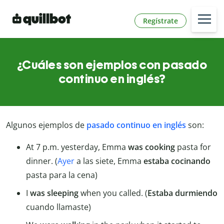
Regístrate
¿Cuáles son ejemplos con pasado
continuo en inglés?
Algunos ejemplos de
pasado continuo en inglés
son:
At 7 p.m. yesterday, Emma
was cooking
pasta for
dinner. (
Ayer
a las siete, Emma
estaba
cocinando
pasta para la cena)
I
was sleeping
when you called. (
Estaba durmiendo
cuando llamaste)