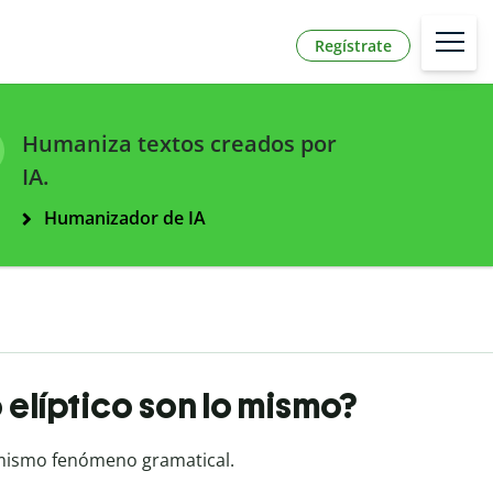
Regístrate
Humaniza textos creados por
IA.
Humanizador de IA
o elíptico son lo mismo?
 mismo fenómeno gramatical.