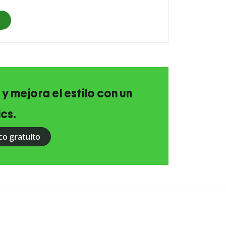
s
 y mejora el estilo con un
ics.
co gratuito