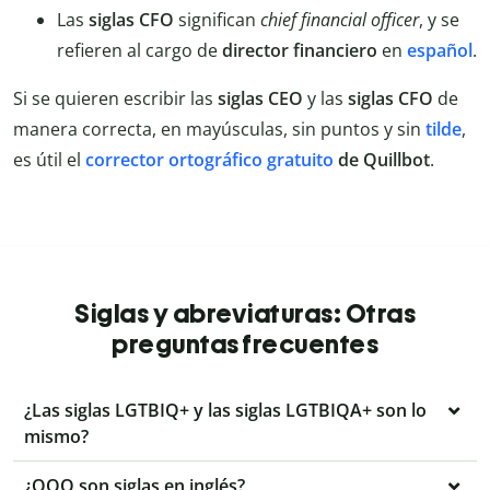
Las
siglas CFO
significan
chief financial officer
, y se
refieren al cargo de
director financiero
en
español
.
Si se quieren escribir las
siglas CEO
y las
siglas CFO
de
manera correcta, en mayúsculas, sin puntos y sin
tilde
,
es útil el
corrector ortográfico gratuito
de Quillbot
.
Siglas y abreviaturas: Otras
preguntas frecuentes
¿Las siglas LGTBIQ+ y las siglas LGTBIQA+ son lo
mismo?
¿OOO son siglas en inglés?