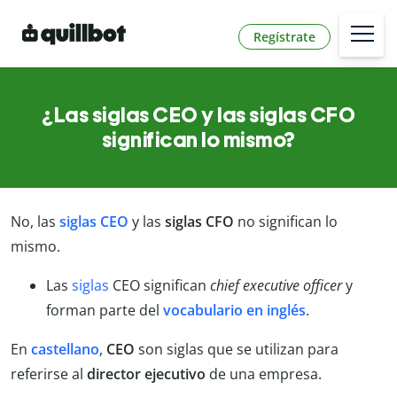
Regístrate
¿Las siglas CEO y las siglas CFO
significan lo mismo?
No, las
siglas CEO
y las
siglas CFO
no significan lo
mismo.
Las
siglas
CEO significan
chief executive officer
y
forman parte del
vocabulario en inglés
.
En
castellano
,
CEO
son siglas que se utilizan para
referirse al
director ejecutivo
de una empresa.