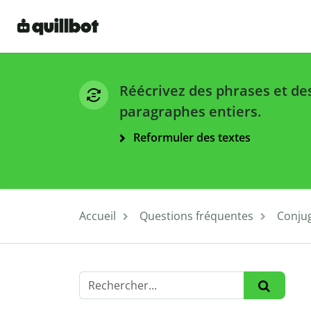
Réécrivez des phrases et de
paragraphes entiers.
Reformuler des textes
Accueil
Questions fréquentes
Conjug