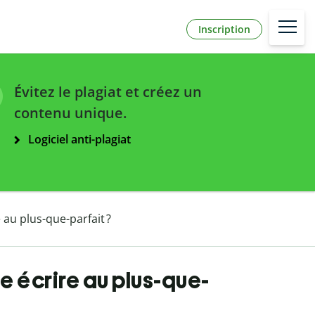
Inscription
Évitez le plagiat et créez un
contenu unique.
Logiciel anti-plagiat
au plus-que-parfait ?
 écrire au plus-que-