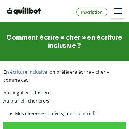
Inscription
Comment écrire « cher » en écriture
inclusive ?
En
écriture inclusive
, on préfèrera écrire « cher »
comme ceci :
Au singulier : c
her·ère.
Au pluriel :
cher·ère·s.
Mes
cher·ère·s
ami·e·s, merci d’être là !