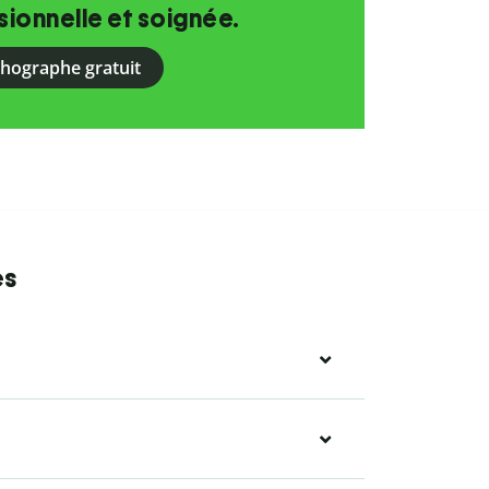
ionnelle et soignée.
rthographe gratuit
es