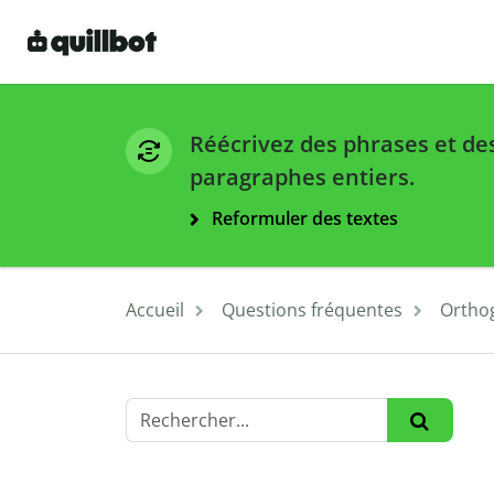
Réécrivez des phrases et de
paragraphes entiers.
Reformuler des textes
Accueil
Questions fréquentes
Ortho