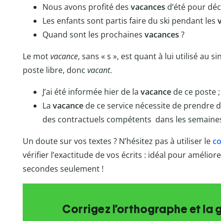
Nous avons profité des
vacances
d’été pour déco
Les enfants sont partis faire du ski pendant les
Quand sont les prochaines
vacances
?
Le mot
vacance
, sans « s », est quant à lui utilisé au
poste libre, donc
vacant
.
J’ai été informée hier de la
vacance
de ce poste ;
La
vacance
de ce service nécessite de prendre 
des contractuels compétents dans les semaines
Un doute sur vos textes ? N’hésitez pas à utiliser le
co
vérifier l’exactitude de vos écrits : idéal pour amélio
secondes seulement !
Corrigez l’orthographe et la 