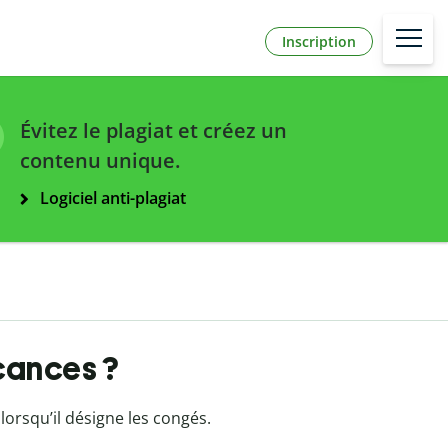
Inscription
Évitez le plagiat et créez un
contenu unique.
Logiciel anti-plagiat
cances ?
 lorsqu’il désigne les congés.