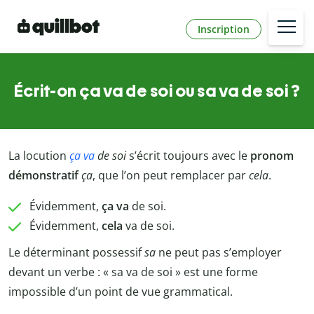
Inscription
Écrit-on ça va de soi ou sa va de soi ?
La locution
ça va
de soi
s’écrit toujours avec le
pronom
démonstratif
ça
, que l’on peut remplacer par
cela
.
Évidemment,
ça
va
de soi.
Évidemment,
cela
va de soi.
Le déterminant possessif
sa
ne peut pas s’employer
devant un verbe : « sa va de soi » est une forme
impossible d’un point de vue grammatical.