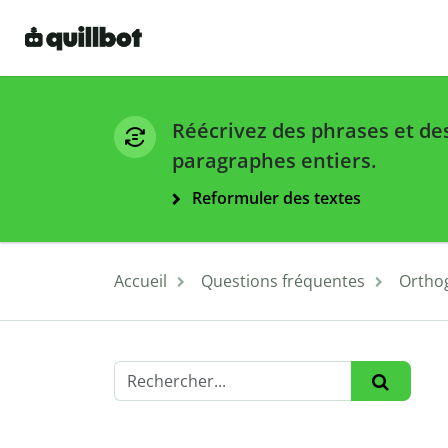
Réécrivez des phrases et de
paragraphes entiers.
Reformuler des textes
Accueil
Questions fréquentes
Ortho