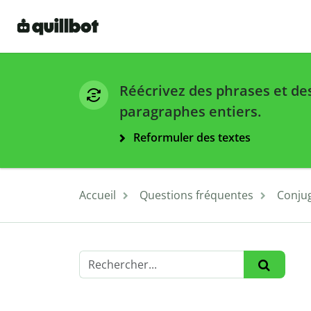
Réécrivez des phrases et de
paragraphes entiers.
Reformuler des textes
Accueil
Questions fréquentes
Conju