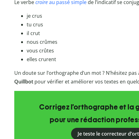
Le verbe
croire
au passé simple
de l’indicatif se conj
je crus
tu crus
il crut
nous crûmes
vous crûtes
elles crurent
Un doute sur l’orthographe d’un mot ? N’hésitez pas à
Quillbot
pour vérifier et améliorer vos textes en que
Corrigez l’orthographe et la 
pour une rédaction profess
Je teste le correcteur d’o