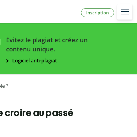
Inscription
Évitez le plagiat et créez un
contenu unique.
Logiciel anti-plagiat
le ?
e croire au passé