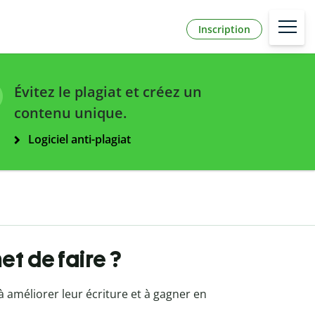
Inscription
Évitez le plagiat et créez un
contenu unique.
Logiciel anti-plagiat
et de faire ?
 à améliorer leur écriture et à gagner en