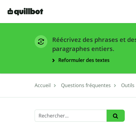
Réécrivez des phrases et de
paragraphes entiers.
Reformuler des textes
Accueil
Questions fréquentes
Outils