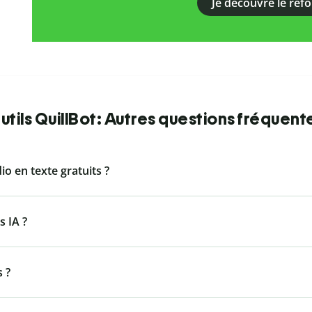
Je découvre le ref
utils QuillBot: Autres questions fréquent
dio en texte gratuits ?
s IA ?
s ?