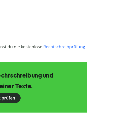
nnst du die kostenlose
Rechtschreibprüfung
echtschreibung und
einer Texte.
 prüfen