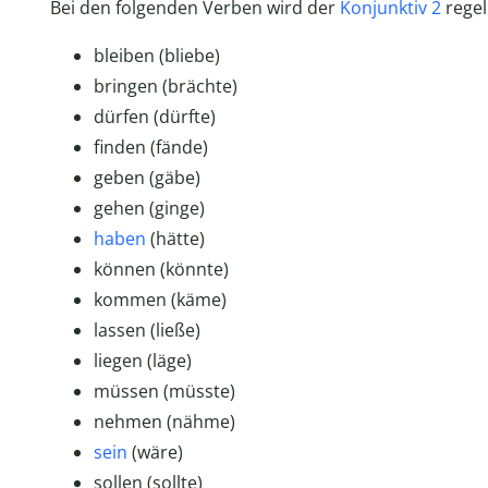
Bei den folgenden Verben wird der
Konjunktiv 2
regel
bleiben (bliebe)
bringen (brächte)
dürfen (dürfte)
finden (fände)
geben (gäbe)
gehen (ginge)
haben
(hätte)
können (könnte)
kommen (käme)
lassen (ließe)
liegen (läge)
müssen (müsste)
nehmen (nähme)
sein
(wäre)
sollen (sollte)