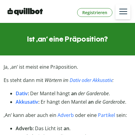
Registrieren
Ist ‚an‘ eine Präposition?
Ja, ‚an‘ ist meist eine Präposition.
Es steht dann mit
Wörtern im
Dativ oder Akkusativ
:
Dativ
:
Der Mantel hängt
an
der
Garderobe
.
Akkusativ
:
Er hängt den Mantel
an
die
Garderobe
.
‚An‘ kann aber auch ein
Adverb
oder eine
Partikel
sein:
Adverb:
Das Licht ist
an
.