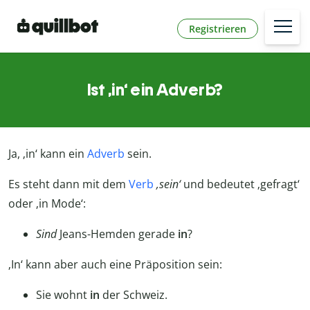
Registrieren
Ist ‚in‘ ein Adverb?
Ja, ‚in‘ kann ein
Adverb
sein.
Es steht dann mit dem
Verb
‚sein‘
und bedeutet ‚gefragt‘
oder ‚in Mode‘:
Sind
Jeans-Hemden gerade
in
?
‚In‘ kann aber auch eine Präposition sein:
Sie wohnt
in
der Schweiz.