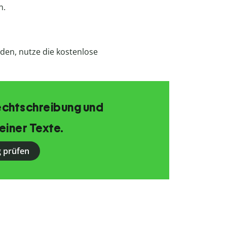
n.
den, nutze die kostenlose
echtschreibung und
einer Texte.
 prüfen