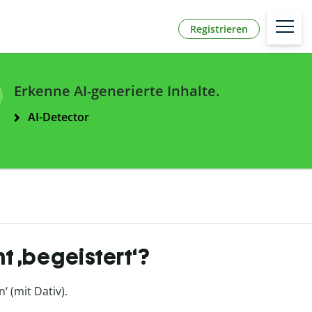
Registrieren
Erkenne AI-generierte Inhalte.
AI-Detector
t ‚begeistert‘?
‘ (mit Dativ).