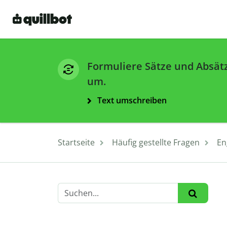
Formuliere Sätze und Absät
um.
Text umschreiben
Startseite
Häufig gestellte Fragen
En