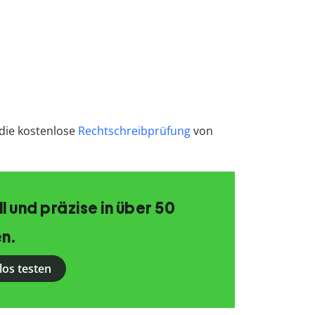
 die kostenlose
Rechtschreibprüfung
von
 und präzise in über 50
n.
los testen