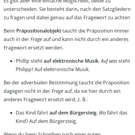
Es gibt aber eine einfache Möglichkeit, beide zu
unterscheiden. Sie besteht darin, nach den Satzgliedern
zu fragen und dabei genau auf das Fragewort zu achten
Beim
Präpositionalobjekt
taucht die Präposition immer
auch in der
Frage
auf und kann nicht durch ein anderes
Fragewort ersetzt werden.
Phillip steht
auf
elektronische Musik
.
Auf
was
steht
Philipp? Auf elektronische Musik.
Bei der adverbialen Bestimmung taucht die Präposition
dagegen nicht in der
Frage
auf, da sie hier durch ein
anderes Fragewort ersetzt wird, z. B.:
Das Kind fährt
auf
dem Bürgersteig
.
Wo
fährt das
Kind? Auf dem Bürgersteig.
Wenn du beim Schreiben nach einer guten