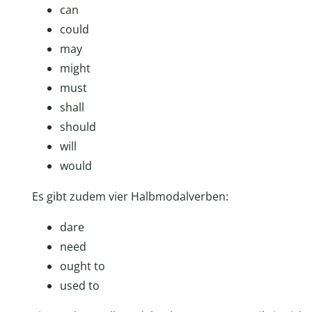
can
could
may
might
must
shall
should
will
would
Es gibt zudem vier Halbmodalverben:
dare
need
ought to
used to