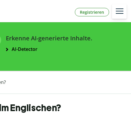
Registrieren
Erkenne AI-generierte Inhalte.
AI-Detector
en?
im Englischen?