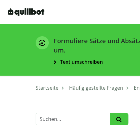
Formuliere Sätze und Absät
um.
Text umschreiben
Startseite
Häufig gestellte Fragen
En