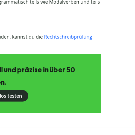
grammatisch teils wie Modalverben und teils
iden, kannst du die
Rechtschreibprüfung
 und präzise in über 50
n.
los testen