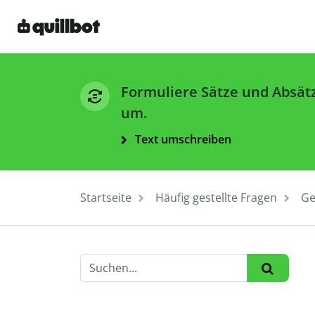
Formuliere Sätze und Absät
um.
Text umschreiben
Startseite
Häufig gestellte Fragen
Ge