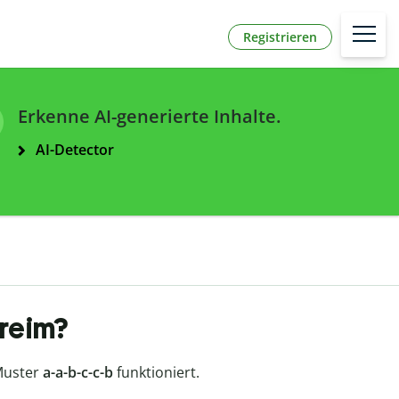
Registrieren
Erkenne AI-generierte Inhalte.
AI-Detector
freim?
Muster
a-a-b-c-c-b
funktioniert.