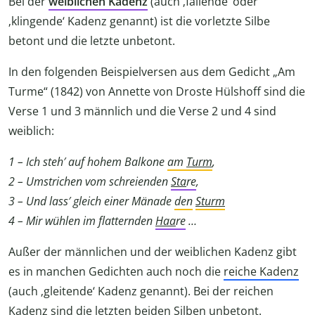
Bei der
weiblichen Kadenz
(auch ‚fallende‘ oder
‚klingende‘ Kadenz genannt) ist die vorletzte Silbe
betont und die letzte unbetont.
In den folgenden Beispielversen aus dem Gedicht „Am
Turme“ (1842) von Annette von Droste Hülshoff sind die
Verse 1 und 3 männlich und die Verse 2 und 4 sind
weiblich:
1 – Ich steh′ auf hohem Balkone
am
Turm
,
2 – Umstrichen vom schreienden
Sta
re
,
3 – Und lass′ gleich einer Mänade
den
Sturm
4 – Mir wühlen im flatternden
Haa
re
…
Außer der männlichen und der weiblichen Kadenz gibt
es in manchen Gedichten auch noch die
reiche Kadenz
(auch ‚gleitende‘ Kadenz genannt). Bei der reichen
Kadenz sind die letzten beiden Silben unbetont.