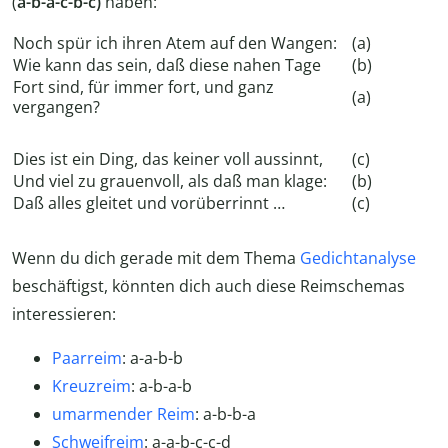
(
a-b-a-c-b-c)
haben:
Noch spür ich ihren Atem auf den Wangen:
(a)
Wie kann das sein, daß diese nahen Tage
(b)
Fort sind, für immer fort, und ganz
(a)
vergangen?
Dies ist ein Ding, das keiner voll aussinnt,
(c)
Und viel zu grauenvoll, als daß man klage:
(b)
Daß alles gleitet und vorüberrinnt …
(c)
Wenn du dich gerade mit dem Thema
Gedichtanalyse
beschäftigst, könnten dich auch diese Reimschemas
interessieren:
Paarreim
: a-a-b-b
Kreuzreim
: a-b-a-b
umarmender Reim
: a-b-b-a
Schweifreim
: a-a-b-c-c-d