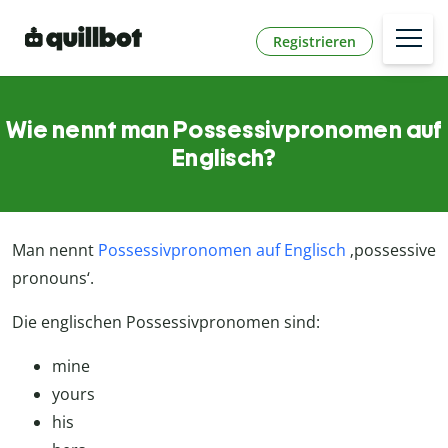
Registrieren
Wie nennt man Possessivpronomen auf
Englisch?
Man nennt
Possessivpronomen auf Englisch
‚possessive
pronouns‘.
Die englischen Possessivpronomen sind:
mine
yours
his