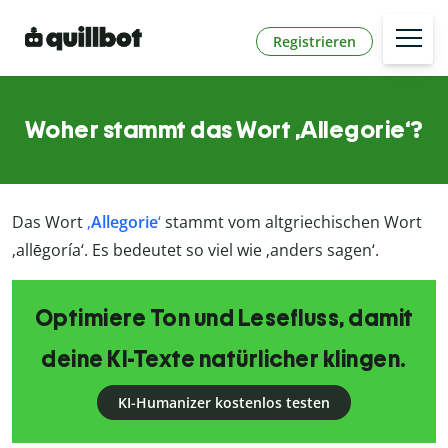
Registrieren
Woher stammt das Wort ‚Allegorie‘?
Das Wort
‚
Allegorie
‘
stammt vom altgriechischen Wort
‚allēgoría‘. Es bedeutet so viel wie ‚anders sagen‘.
Optimiere Ton und Lesefluss, damit
deine KI-Texte natürlicher klingen.
KI-Humanizer kostenlos testen