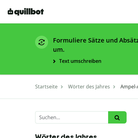
Formuliere Sätze und Absät
um.
Text umschreiben
Startseite
Wörter des Jahres
Ampel-A
Wörter des Jahres