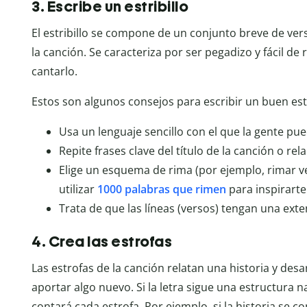
3. Escribe un estribillo
El estribillo se compone de un conjunto breve de vers
la canción. Se caracteriza por ser pegadizo y fácil de
cantarlo.
Estos son algunos consejos para escribir un buen estr
Usa un lenguaje sencillo con el que la gente pue
Repite frases clave del título de la canción o re
Elige un esquema de rima (por ejemplo, rimar v
utilizar
1000 palabras que rimen
para inspirarte
Trata de que las líneas (versos) tengan una ext
4. Crea las estrofas
Las estrofas de la canción relatan una historia y des
aportar algo nuevo. Si la letra sigue una estructura na
contará cada estrofa. Por ejemplo, si la historia se c