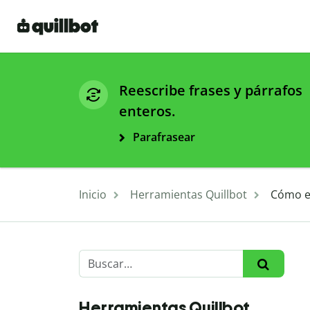
Reescribe frases y párrafos
enteros.
Parafrasear
Inicio
Herramientas Quillbot
Cómo es
Herramientas Quillbot