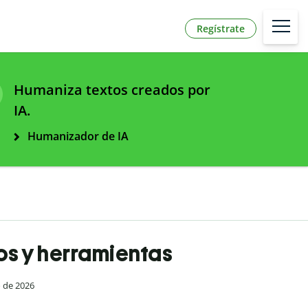
Regístrate
Humaniza textos creados por
IA.
Humanizador de IA
os y herramientas
o de 2026