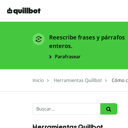
Reescribe frases y párrafos
enteros.
Parafrasear
Inicio
Herramientas Quillbot
Cómo cr
Herramientas Quillbot