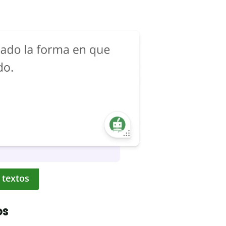
 textos
os