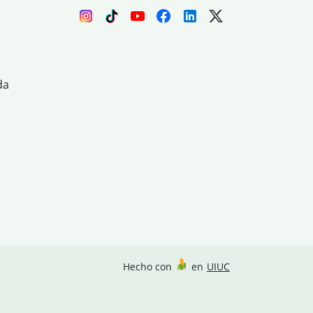
da
Hecho con
en
UIUC