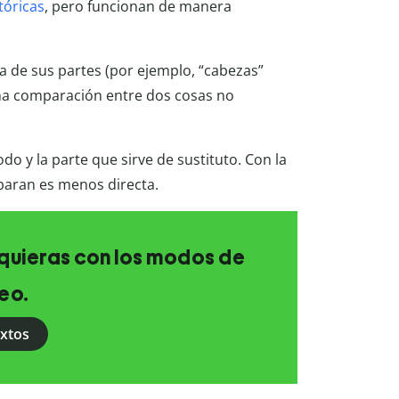
tóricas
, pero funcionan de manera
a de sus partes (por ejemplo, “cabezas”
 una comparación entre dos cosas no
todo y la parte que sirve de sustituto. Con la
mparan es menos directa.
e quieras con los modos de
eo.
extos