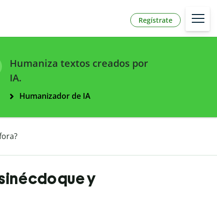
Regístrate
Humaniza textos creados por
IA.
Humanizador de IA
fora?
e sinécdoque y