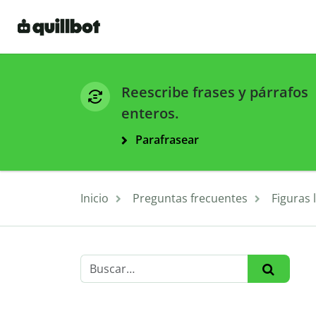
Reescribe frases y párrafos
enteros.
Parafrasear
Inicio
Preguntas frecuentes
Figuras l